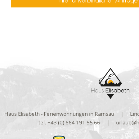
Haus Elisabeth - Ferienwohnungen in Ramsau
|
Lin
tel.
+43 (0) 664 191 55 66
|
urlaub@ha