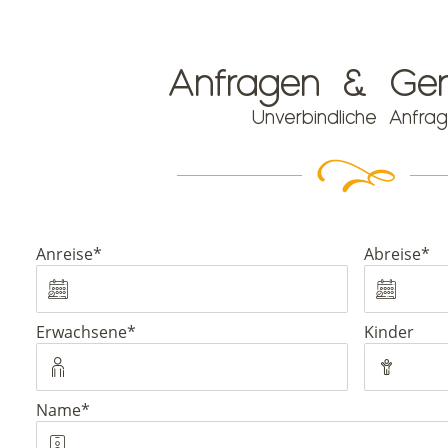
Anfragen & Gen
Unverbindliche Anfra
Pflichtfeld
Pflichtfeld
Anreise
*
Abreise
*
Pflichtfeld
Erwachsene
*
Kinder
Pflichtfeld
Name
*